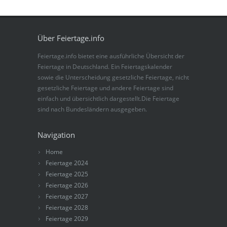
Über Feiertage.info
Feiertage.info bietet eine ausführliche Übersicht der
Feiertage in Deutschland. Ein Feiertagskalender
sowie die Unterscheidung gesetzliche Feiertage, nicht
gesetzliche Feiertage und andere Feiertage sind
einfach und übersichtlich dargestellt.Die Feiertage
sind nach Bundesländern ausgegeben.
Navigation
Home
Feiertage 2024
Feiertage 2025
Feiertage 2026
Feiertage 2027
Feiertage 2028
Feiertage 2029