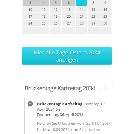
3
4
5
6
7
8
9
10
11
12
13
14
15
16
17
18
19
20
21
22
23
24
25
26
27
28
29
30
Hier alle Tage Ostern 2034
anzeigen
Brückentage Karfreitag 2034
Brückentag: Karfreitag
- Montag, 03.
April 2034 bis
Donnerstag, 06. April 2034
Reichen Sie Urlaub ein vom Sa, 01.04.2034
bis Mo, 10.04.2034, und Sie erhalten