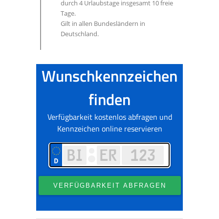
durch 4 Urlaubstage insgesamt 10 freie
Tage.
Gilt in allen Bundesländern in
Deutschland.