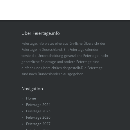
Über Feiertage.info
Feiertage.info bietet eine ausführliche Übersicht der
Feiertage in Deutschland. Ein Feiertagskalender
sowie die Unterscheidung gesetzliche Feiertage, nicht
gesetzliche Feiertage und andere Feiertage sind
einfach und übersichtlich dargestellt.Die Feiertage
sind nach Bundesländern ausgegeben.
Navigation
Home
Feiertage 2024
Feiertage 2025
Feiertage 2026
Feiertage 2027