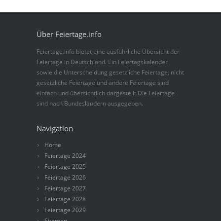
Über Feiertage.info
Feiertage.info bietet eine ausführliche Übersicht der
Feiertage in Deutschland. Ein Feiertagskalender
sowie die Unterscheidung gesetzliche Feiertage, nicht
gesetzliche Feiertage und andere Feiertage sind
einfach und übersichtlich dargestellt.Die Feiertage
sind nach Bundesländern ausgegeben.
Navigation
Home
Feiertage 2024
Feiertage 2025
Feiertage 2026
Feiertage 2027
Feiertage 2028
Feiertage 2029
Sitemap