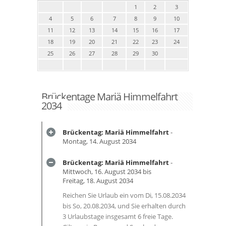
1
2
3
4
5
6
7
8
9
10
11
12
13
14
15
16
17
18
19
20
21
22
23
24
25
26
27
28
29
30
Brückentage Mariä Himmelfahrt
2034
Brückentag: Mariä Himmelfahrt
-
Montag, 14. August 2034
Brückentag: Mariä Himmelfahrt
-
Mittwoch, 16. August 2034 bis
Freitag, 18. August 2034
Reichen Sie Urlaub ein vom Di, 15.08.2034
bis So, 20.08.2034, und Sie erhalten durch
3 Urlaubstage insgesamt 6 freie Tage.