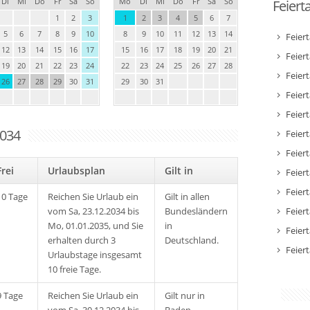
Di
Mi
Do
Fr
Sa
So
Mo
Di
Mi
Do
Fr
Sa
So
Feiert
1
2
3
1
2
3
4
5
6
7
5
6
7
8
9
10
8
9
10
11
12
13
14
Feier
12
13
14
15
16
17
15
16
17
18
19
20
21
Feier
19
20
21
22
23
24
22
23
24
25
26
27
28
Feier
26
27
28
29
30
31
29
30
31
Feiert
Feier
2034
Feiert
Feiert
Frei
Urlaubsplan
Gilt in
Feier
Feier
10 Tage
Reichen Sie Urlaub ein
Gilt in allen
vom Sa, 23.12.2034 bis
Bundesländern
Feier
Mo, 01.01.2035, und Sie
in
Feier
erhalten durch 3
Deutschland.
Feier
Urlaubstage insgesamt
10 freie Tage.
9 Tage
Reichen Sie Urlaub ein
Gilt nur in