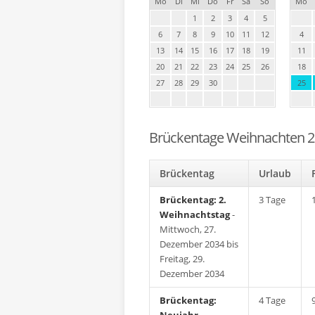
Mo
Di
Mi
Do
Fr
Sa
So
Mo
1
2
3
4
5
6
7
8
9
10
11
12
4
13
14
15
16
17
18
19
11
20
21
22
23
24
25
26
18
27
28
29
30
25
Brückentage Weihnachten 
Brückentag
Urlaub
Brückentag: 2.
3 Tage
Weihnachtstag
-
Mittwoch, 27.
Dezember 2034 bis
Freitag, 29.
Dezember 2034
Brückentag:
4 Tage