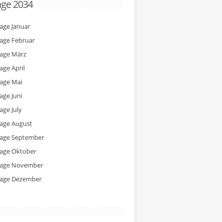
age 2034
tage Januar
tage Februar
tage März
age April
tage Mai
age Juni
age July
tage August
tage September
tage Oktober
tage November
tage Dezember