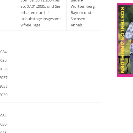
vom Sa, 30.12.2034 bis
Baden-
So, 07.01.2035, und Sie
Württemberg,
erhalten durch 4
Bayern und
Urlaubstage insgesamt
Sachsen-
9 freie Tage.
Anhalt.
n
2034
2035
2036
2037
2038
2039
2034
2035
2036