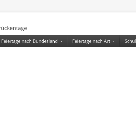
Brückentage
Feiertage nach Bundesland
Feiertage nach Art
Schul