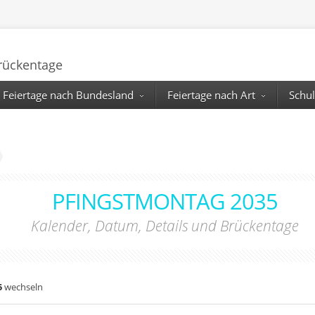
Brückentage
Feiertage nach Bundesland
Feiertage nach Art
Schul
PFINGSTMONTAG 2035
Kalender, Datum, Details und Brückentage
5
wechseln