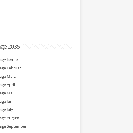
age 2035
tage Januar
tage Februar
tage März
age April
tage Mai
age Juni
age July
tage August
tage September