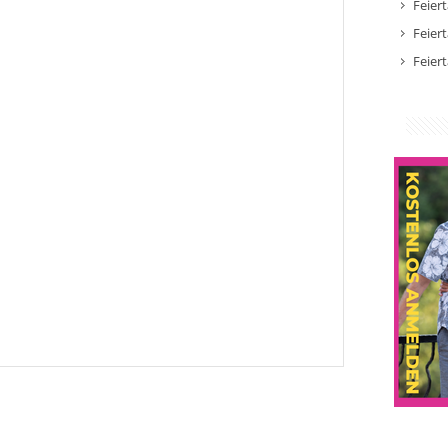
Feier
Feier
Feier