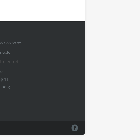
36 / 88 88 85
ine.de
Internet
ne
p 11
mberg