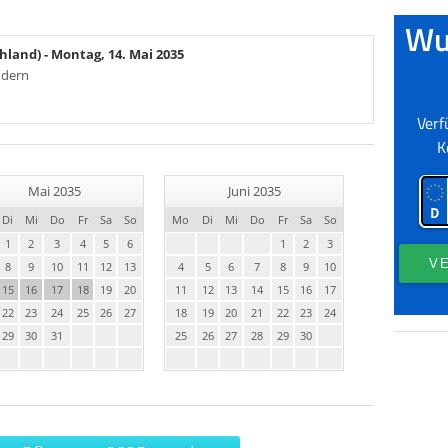
chland)
- Montag, 14. Mai 2035
ndern
Mai 2035
Juni 2035
Di
Mi
Do
Fr
Sa
So
Mo
Di
Mi
Do
Fr
Sa
So
1
2
3
4
5
6
1
2
3
8
9
10
11
12
13
4
5
6
7
8
9
10
15
16
17
18
19
20
11
12
13
14
15
16
17
22
23
24
25
26
27
18
19
20
21
22
23
24
29
30
31
25
26
27
28
29
30