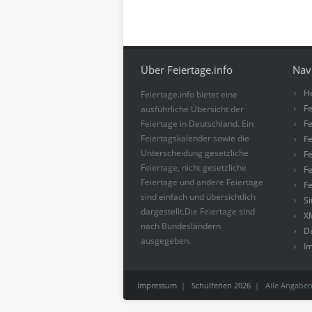
Über Feiertage.info
Nav
H
Feiertage.info bietet eine
Fe
ausführliche Übersicht der
Feiertage in Deutschland. Ein
Fe
Feiertagskalender sowie die
Fe
Unterscheidung gesetzliche
Fe
Feiertage, nicht gesetzliche
Fe
Feiertage und andere Feiertage
Fe
sind einfach und übersichtlich
S
dargestellt.Die Feiertage sind
X
nach Bundesländern
D
ausgegeben.
I
Impressum
|
Schulferien 2026
| Alle Angaben