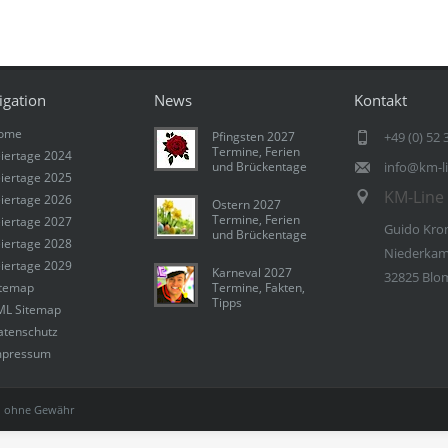
igation
News
Kontakt
ome
Pfingsten 2027
+49 (0) 52 
Termine, Ferien
iertage 2024
und Brückentage
info@km-l
iertage 2025
KM-Line 
iertage 2026
Ostern 2027
Termine, Ferien
iertage 2027
Guido Kro
und Brückentage
iertage 2028
Niederkam
iertage 2029
Karneval 2027
32825 Blo
itemap
Termine, Fakten,
Tipps
ML Sitemap
atenschutz
mpressum
 ohne Gewähr