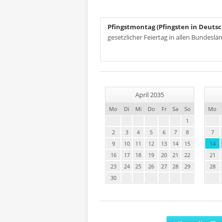
Pfingstmontag (Pfingsten in Deuts
gesetzlicher Feiertag in allen Bundeslä
April 2035
Mo
Di
Mi
Do
Fr
Sa
So
Mo
1
2
3
4
5
6
7
8
7
9
10
11
12
13
14
15
14
16
17
18
19
20
21
22
21
23
24
25
26
27
28
29
28
30