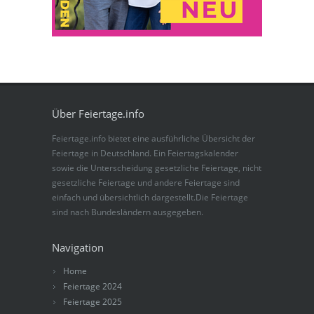
Über Feiertage.info
Feiertage.info bietet eine ausführliche Übersicht der
Feiertage in Deutschland. Ein Feiertagskalender
sowie die Unterscheidung gesetzliche Feiertage, nicht
gesetzliche Feiertage und andere Feiertage sind
einfach und übersichtlich dargestellt.Die Feiertage
sind nach Bundesländern ausgegeben.
Navigation
Home
Feiertage 2024
Feiertage 2025