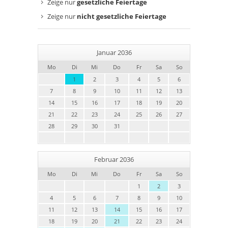
Zeige nur
gesetzliche Feiertage
Zeige nur
nicht gesetzliche Feiertage
Januar 2036
Mo
Di
Mi
Do
Fr
Sa
So
1
2
3
4
5
6
7
8
9
10
11
12
13
14
15
16
17
18
19
20
21
22
23
24
25
26
27
28
29
30
31
Februar 2036
Mo
Di
Mi
Do
Fr
Sa
So
1
2
3
4
5
6
7
8
9
10
11
12
13
14
15
16
17
18
19
20
21
22
23
24