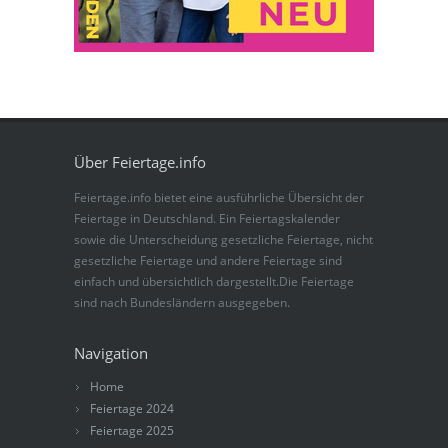
Über Feiertage.info
Feiertage.info bietet eine ausführliche Übersicht der
Feiertage in Deutschland. Ein Feiertagskalender
sowie die Unterscheidung gesetzliche Feiertage, nicht
gesetzliche Feiertage und andere Feiertage sind
einfach und übersichtlich dargestellt.Die Feiertage
sind nach Bundesländern ausgegeben.
Navigation
Home
Feiertage 2024
Feiertage 2025