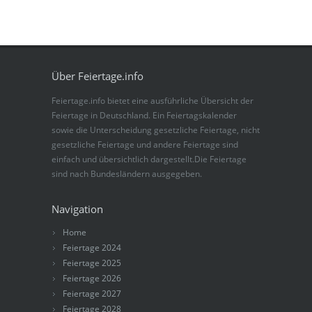
Über Feiertage.info
Feiertage.info bietet eine ausführliche Übersicht der
Feiertage in Deutschland. Ein Feiertagskalender
sowie die Unterscheidung gesetzliche Feiertage, nicht
gesetzliche Feiertage und andere Feiertage sind
einfach und übersichtlich dargestellt.Die Feiertage
sind nach Bundesländern ausgegeben.
Navigation
Home
Feiertage 2024
Feiertage 2025
Feiertage 2026
Feiertage 2027
Feiertage 2028