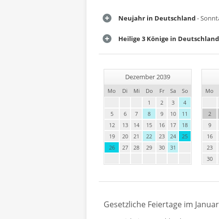
Neujahr in Deutschland
- Sonnta
Heilige 3 Könige in Deutschland
Dezember 2039
Mo
Di
Mi
Do
Fr
Sa
So
Mo
1
2
3
4
5
6
7
8
9
10
11
2
12
13
14
15
16
17
18
9
19
20
21
22
23
24
25
16
26
27
28
29
30
31
23
30
Gesetzliche Feiertage im Januar