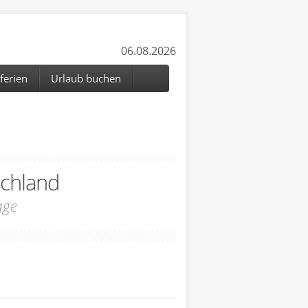
06.08.2026
ferien
Urlaub buchen
schland
age