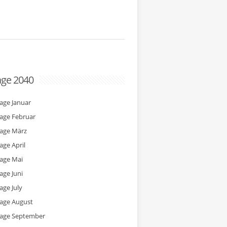
age 2040
tage Januar
tage Februar
tage März
age April
tage Mai
age Juni
age July
tage August
tage September