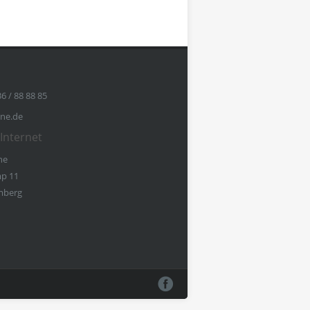
36 / 88 88 85
ine.de
Internet
ne
p 11
mberg