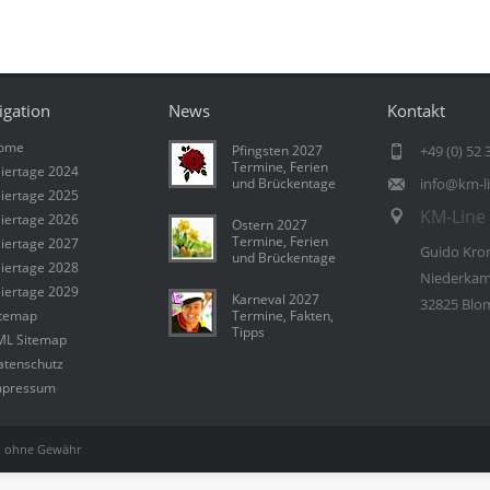
igation
News
Kontakt
ome
Pfingsten 2027
+49 (0) 52 
Termine, Ferien
iertage 2024
und Brückentage
info@km-l
iertage 2025
KM-Line 
iertage 2026
Ostern 2027
Termine, Ferien
iertage 2027
Guido Kro
und Brückentage
iertage 2028
Niederkam
iertage 2029
Karneval 2027
32825 Blo
itemap
Termine, Fakten,
Tipps
ML Sitemap
atenschutz
mpressum
 ohne Gewähr