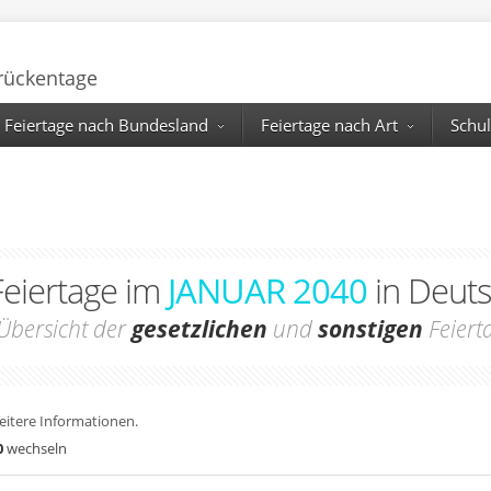
Brückentage
Feiertage nach Bundesland
Feiertage nach Art
Schul
Feiertage im
JANUAR 2040
in Deut
Übersicht der
gesetzlichen
und
sonstigen
Feiert
weitere Informationen.
0
wechseln