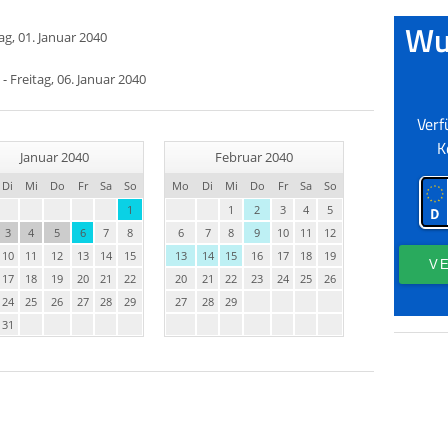
g, 01. Januar 2040
- Freitag, 06. Januar 2040
Januar 2040
Februar 2040
Di
Mi
Do
Fr
Sa
So
Mo
Di
Mi
Do
Fr
Sa
So
1
1
2
3
4
5
3
4
5
6
7
8
6
7
8
9
10
11
12
10
11
12
13
14
15
13
14
15
16
17
18
19
17
18
19
20
21
22
20
21
22
23
24
25
26
24
25
26
27
28
29
27
28
29
31