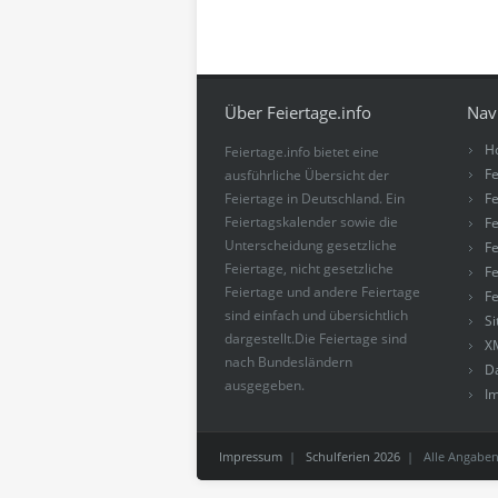
Über Feiertage.info
Nav
H
Feiertage.info bietet eine
Fe
ausführliche Übersicht der
Feiertage in Deutschland. Ein
Fe
Feiertagskalender sowie die
Fe
Unterscheidung gesetzliche
Fe
Feiertage, nicht gesetzliche
Fe
Feiertage und andere Feiertage
Fe
sind einfach und übersichtlich
S
dargestellt.Die Feiertage sind
X
nach Bundesländern
D
ausgegeben.
I
Impressum
|
Schulferien 2026
| Alle Angaben