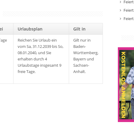
Feier
Feier
Feier
rei
Urlaubsplan
Gilt in
Tage
Reichen Sie Urlaub ein
Gilt nur in
vom Sa, 31.12.2039 bis So,
Baden-
08.01.2040, und Sie
Württemberg,
erhalten durch 4
Bayern und
Urlaubstage insgesamt 9
Sachsen-
freie Tage.
Anhalt.