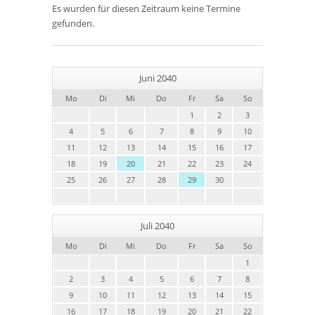
Es wurden für diesen Zeitraum keine Termine
gefunden.
Juni 2040
Mo
Di
Mi
Do
Fr
Sa
So
1
2
3
4
5
6
7
8
9
10
11
12
13
14
15
16
17
18
19
20
21
22
23
24
25
26
27
28
29
30
Juli 2040
Mo
Di
Mi
Do
Fr
Sa
So
1
2
3
4
5
6
7
8
9
10
11
12
13
14
15
16
17
18
19
20
21
22