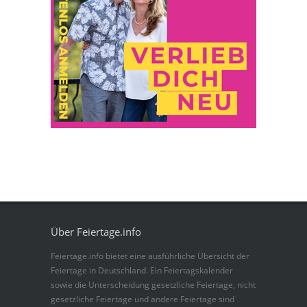
Über Feiertage.info
Feiertage.info bietet eine ausführliche Übersicht der
Feiertage in Deutschland. Ein Feiertagskalender
sowie die Unterscheidung gesetzliche Feiertage, nicht
gesetzliche Feiertage und andere Feiertage sind