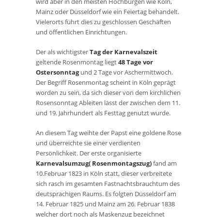
wird aber in den meisten Hochburgen wie Köln,
Mainz oder Düsseldorf wie ein Feiertag behandelt.
Vielerorts führt dies zu geschlossen Geschäften
und öffentlichen Einrichtungen.
Der als wichtigster
Tag der Karnevalszeit
geltende Rosenmontag liegt
48 Tage vor
Ostersonntag
und 2 Tage vor Aschermittwoch.
Der Begriff
Rosenmontag
scheint in Köln geprägt
worden zu sein, da sich dieser von dem kirchlichen
Rosensonntag Ableiten lässt der zwischen dem 11.
und 19. Jahrhundert als Festtag genutzt wurde.
An diesem Tag weihte der Papst eine goldene Rose
und überreichte sie einer verdienten
Persönlichkeit. Der erste organisierte
Karnevalsumzug( Rosenmontagszug)
fand am
10.Februar 1823 in Köln statt, dieser verbreitete
sich rasch im gesamten Fastnachtsbrauchtum des
deutsprachigen Raums. Es folgten Düsseldorf am
14. Februar 1825 und Mainz am 26. Februar 1838
welcher dort noch als
Maskenzug
bezeichnet