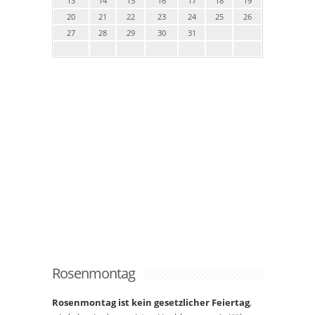
13
14
15
16
17
18
19
20
21
22
23
24
25
26
27
28
29
30
31
Rosenmontag
Rosenmontag ist kein gesetzlicher Feiertag
,