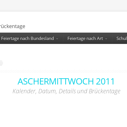
Brückentage
Feiertage nach Bundesland
Feiertage nach Art
Schul
ASCHERMITTWOCH 2011
Kalender, Datum, Details und Brückentage