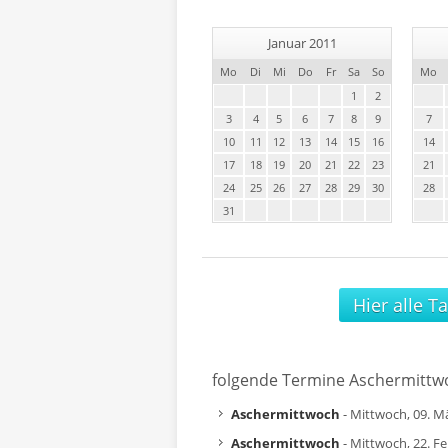
Januar 2011
Mo
Di
Mi
Do
Fr
Sa
So
Mo
1
2
3
4
5
6
7
8
9
7
10
11
12
13
14
15
16
14
17
18
19
20
21
22
23
21
24
25
26
27
28
29
30
28
31
Hier alle T
folgende Termine Aschermittw
Aschermittwoch
- Mittwoch, 09. M
Aschermittwoch
- Mittwoch, 22. F