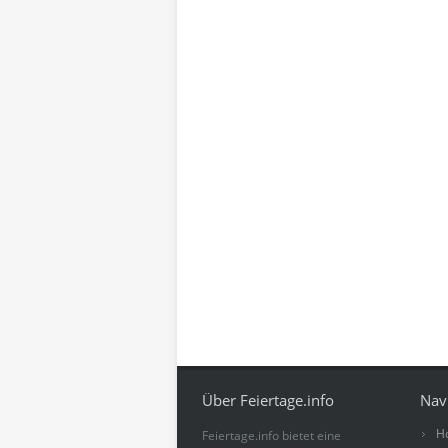
Über Feiertage.info
Nav
H
Feiertage.info bietet eine