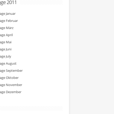
age 2011
tage Januar
tage Februar
tage März
age April
tage Mai
age Juni
age July
tage August
tage September
tage Oktober
tage November
tage Dezember