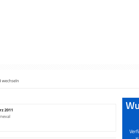
1
wechseln
rz 2011
rneval