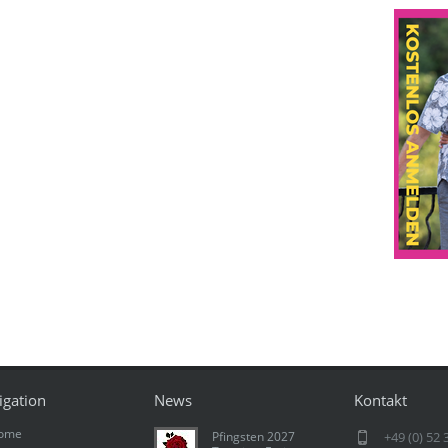
igation
News
Kontakt
ome
Pfingsten 2027
+49 (0) 52 