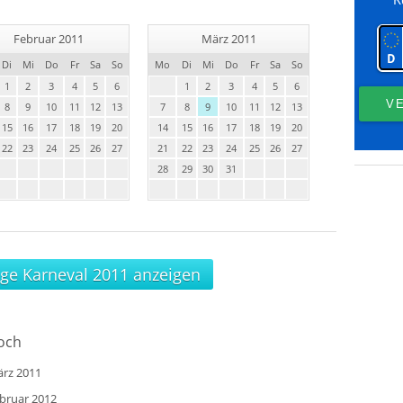
Februar 2011
März 2011
Di
Mi
Do
Fr
Sa
So
Mo
Di
Mi
Do
Fr
Sa
So
1
2
3
4
5
6
1
2
3
4
5
6
8
9
10
11
12
13
7
8
9
10
11
12
13
15
16
17
18
19
20
14
15
16
17
18
19
20
22
23
24
25
26
27
21
22
23
24
25
26
27
28
29
30
31
age Karneval 2011 anzeigen
och
ärz 2011
ebruar 2012