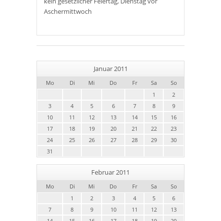
kein gesetzlicher Feiertag, Dienstag vor
Aschermittwoch
Januar 2011
Mo
Di
Mi
Do
Fr
Sa
So
1
2
3
4
5
6
7
8
9
10
11
12
13
14
15
16
17
18
19
20
21
22
23
24
25
26
27
28
29
30
31
Februar 2011
Mo
Di
Mi
Do
Fr
Sa
So
1
2
3
4
5
6
7
8
9
10
11
12
13
14
15
16
17
18
19
20