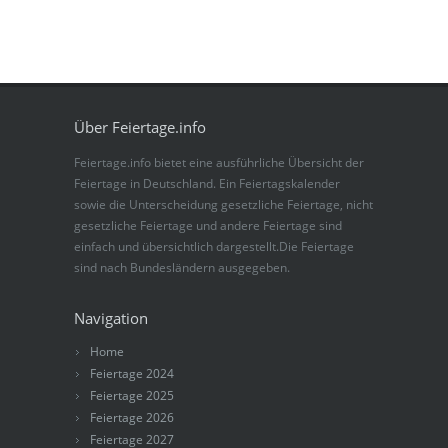
Über Feiertage.info
Feiertage.info bietet eine ausführliche Übersicht der
Feiertage in Deutschland. Ein Feiertagskalender
sowie die Unterscheidung gesetzliche Feiertage, nicht
gesetzliche Feiertage und andere Feiertage sind
einfach und übersichtlich dargestellt.Die Feiertage
sind nach Bundesländern ausgegeben.
Navigation
Home
Feiertage 2024
Feiertage 2025
Feiertage 2026
Feiertage 2027