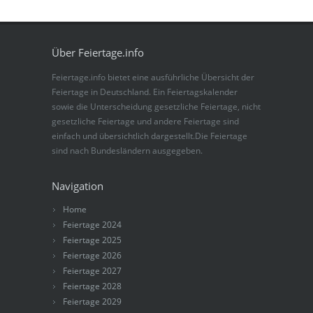
Über Feiertage.info
Feiertage.info bietet eine ausführliche Übersicht der
Feiertage in Deutschland. Ein Feiertagskalender
sowie die Unterscheidung gesetzliche Feiertage, nicht
gesetzliche Feiertage und andere Feiertage sind
einfach und übersichtlich dargestellt.Die Feiertage
sind nach Bundesländern ausgegeben.
Navigation
Home
Feiertage 2024
Feiertage 2025
Feiertage 2026
Feiertage 2027
Feiertage 2028
Feiertage 2029