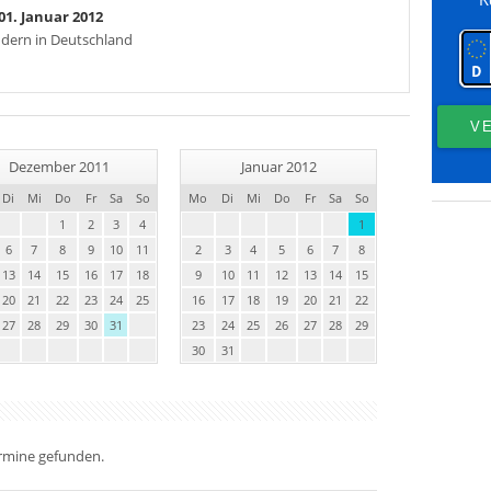
01. Januar 2012
ändern in Deutschland
Dezember 2011
Januar 2012
Di
Mi
Do
Fr
Sa
So
Mo
Di
Mi
Do
Fr
Sa
So
1
2
3
4
1
6
7
8
9
10
11
2
3
4
5
6
7
8
13
14
15
16
17
18
9
10
11
12
13
14
15
20
21
22
23
24
25
16
17
18
19
20
21
22
27
28
29
30
31
23
24
25
26
27
28
29
30
31
ermine gefunden.