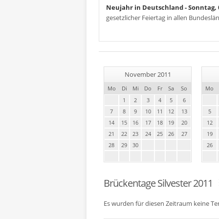
Neujahr in Deutschland
- Sonntag, 
gesetzlicher Feiertag in allen Bundesl
November 2011
Mo
Di
Mi
Do
Fr
Sa
So
Mo
1
2
3
4
5
6
7
8
9
10
11
12
13
5
14
15
16
17
18
19
20
12
21
22
23
24
25
26
27
19
28
29
30
26
Brückentage Silvester 2011
Es wurden für diesen Zeitraum keine T