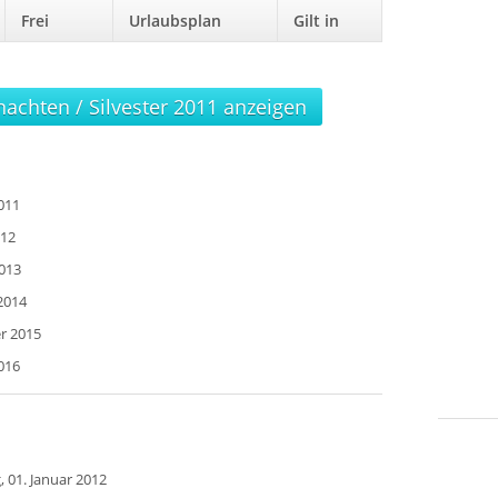
Frei
Urlaubsplan
Gilt in
nachten / Silvester 2011 anzeigen
011
012
2013
2014
r 2015
016
, 01. Januar 2012