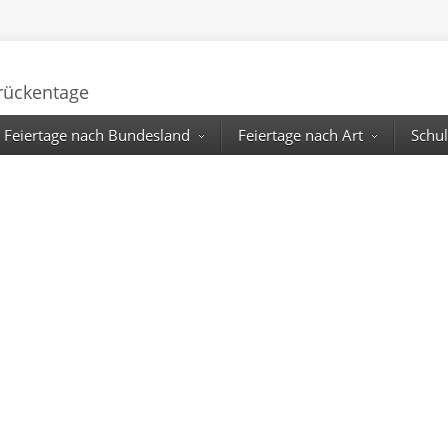
Brückentage
Feiertage nach Bundesland
Feiertage nach Art
Schul