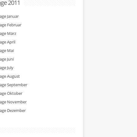
age 2011
tage Januar
tage Februar
tage März
age April
tage Mai
age Juni
age July
tage August
tage September
tage Oktober
tage November
tage Dezember