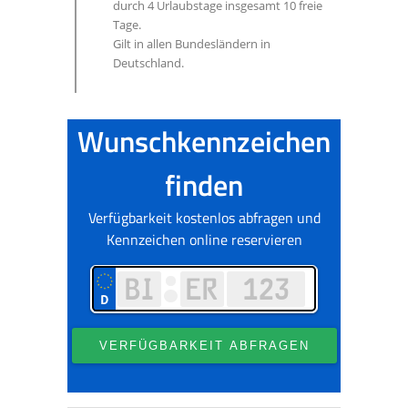
durch 4 Urlaubstage insgesamt 10 freie
Tage.
Gilt in allen Bundesländern in
Deutschland.