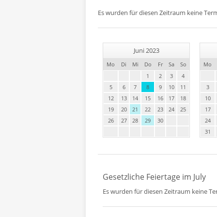
Es wurden für diesen Zeitraum keine Ter
Juni 2023
Mo
Di
Mi
Do
Fr
Sa
So
Mo
1
2
3
4
5
6
7
8
9
10
11
3
12
13
14
15
16
17
18
10
19
20
21
22
23
24
25
17
26
27
28
29
30
24
31
Gesetzliche Feiertage im July
Es wurden für diesen Zeitraum keine T