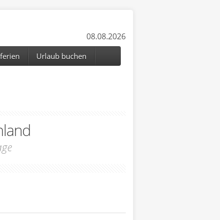
08.08.2026
ferien
Urlaub buchen
hland
age