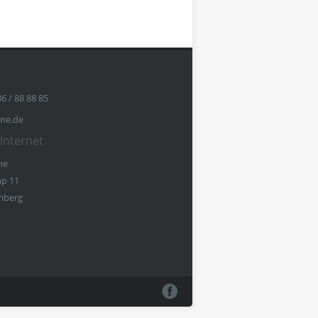
36 / 88 88 85
ine.de
Internet
ne
p 11
mberg