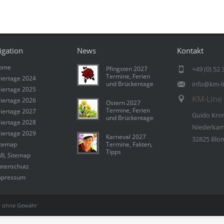
igation
News
Kontakt
ome
Pfingsten 2027
+49 (0) 52 
Termine, Ferien
iertage 2024
und Brückentage
info@km-l
iertage 2025
KM-Line 
iertage 2026
Ostern 2027
Termine, Ferien
iertage 2027
Guido Kro
und Brückentage
iertage 2028
Niederkam
iertage 2029
Karneval 2027
32825 Blo
itemap
Termine, Fakten,
Tipps
ML Sitemap
atenschutz
mpressum
 ohne Gewähr