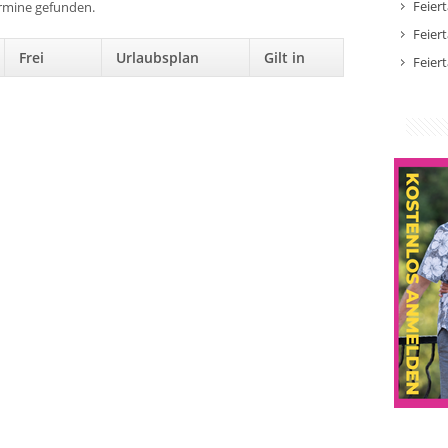
Feier
ermine gefunden.
Feier
Frei
Urlaubsplan
Gilt in
Feier