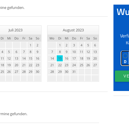
mine gefunden.
Juli 2023
August 2023
Di
Mi
Do
Fr
Sa
So
Mo
Di
Mi
Do
Fr
Sa
So
1
2
1
2
3
4
5
6
4
5
6
7
8
9
7
8
9
10
11
12
13
11
12
13
14
15
16
14
15
16
17
18
19
20
18
19
20
21
22
23
21
22
23
24
25
26
27
25
26
27
28
29
30
28
29
30
31
ermine gefunden.