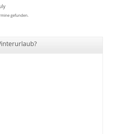
uly
ermine gefunden.
Winterurlaub?