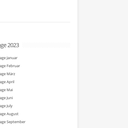
age 2023
tage Januar
tage Februar
tage März
age April
tage Mai
age Juni
age July
tage August
tage September