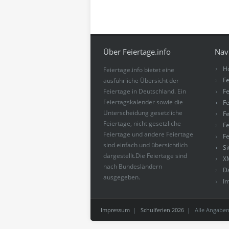
Über Feiertage.info
Nav
H
Feiertage.info bietet eine
Fe
ausführliche Übersicht der
Feiertage in Deutschland. Ein
Fe
Feiertagskalender sowie die
Fe
Unterscheidung gesetzliche
Fe
Feiertage, nicht gesetzliche
Fe
Feiertage und andere Feiertage
Fe
sind einfach und übersichtlich
S
dargestellt.Die Feiertage sind
X
nach Bundesländern
D
ausgegeben.
I
Impressum
|
Schulferien 2026
| Alle Angaben