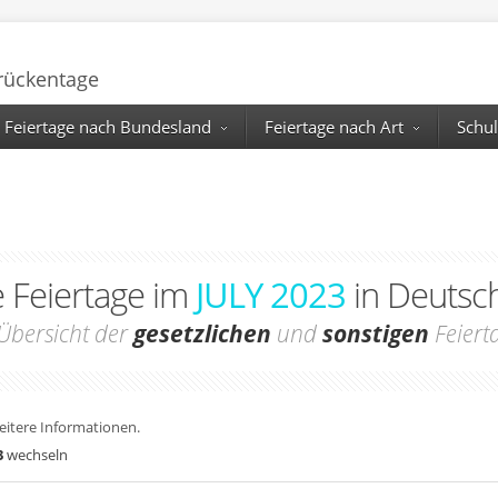
Brückentage
Feiertage nach Bundesland
Feiertage nach Art
Schul
e Feiertage im
JULY 2023
in Deutsc
Übersicht der
gesetzlichen
und
sonstigen
Feiert
weitere Informationen.
3
wechseln