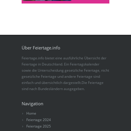
Über Feiertage.info
Feiertage.info bietet eine ausführliche Übersicht der
Feiertage in Deutschland. Ein Feiertagskalender
sowie die Unterscheidung gesetzliche Feiertage, nicht
gesetzliche Feiertage und andere Feiertage sind
einfach und übersichtlich dargestellt.Die Feiertage
sind nach Bundesländern ausgegeben.
Navigation
Home
Feiertage 2024
Feiertage 2025