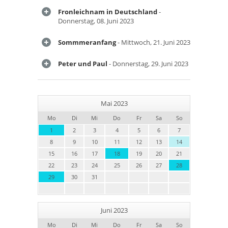
Fronleichnam in Deutschland
-
Donnerstag, 08. Juni 2023
Sommmeranfang
- Mittwoch, 21. Juni 2023
Peter und Paul
- Donnerstag, 29. Juni 2023
Mai 2023
Mo
Di
Mi
Do
Fr
Sa
So
1
2
3
4
5
6
7
8
9
10
11
12
13
14
15
16
17
18
19
20
21
22
23
24
25
26
27
28
29
30
31
Juni 2023
Mo
Di
Mi
Do
Fr
Sa
So