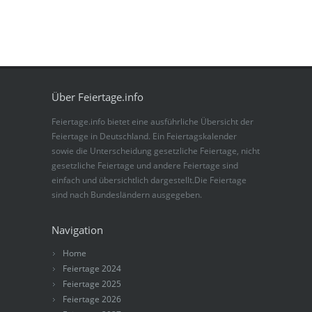
Über Feiertage.info
Feiertage.info bietet eine ausführliche Übersicht der
Feiertage in Deutschland. Ein Feiertagskalender
sowie die Unterscheidung gesetzliche Feiertage, nicht
gesetzliche Feiertage und andere Feiertage sind
einfach und übersichtlich dargestellt.Die Feiertage
sind nach Bundesländern ausgegeben.
Navigation
Home
Feiertage 2024
Feiertage 2025
Feiertage 2026