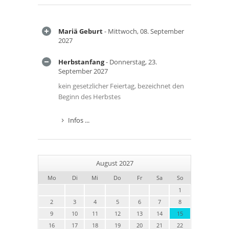
Mariä Geburt
- Mittwoch, 08. September
2027
Herbstanfang
- Donnerstag, 23.
September 2027
kein gesetzlicher Feiertag, bezeichnet den
Beginn des Herbstes
Infos ...
August 2027
Mo
Di
Mi
Do
Fr
Sa
So
1
2
3
4
5
6
7
8
9
10
11
12
13
14
15
16
17
18
19
20
21
22