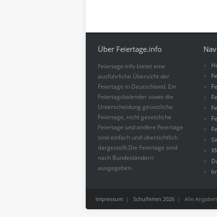
Über Feiertage.info
Nav
H
Feiertage.info bietet eine
Fe
ausführliche Übersicht der
Feiertage in Deutschland. Ein
Fe
Feiertagskalender sowie die
Fe
Unterscheidung gesetzliche
Fe
Feiertage, nicht gesetzliche
Fe
Feiertage und andere Feiertage
Fe
sind einfach und übersichtlich
S
dargestellt.Die Feiertage sind
X
nach Bundesländern
D
ausgegeben.
I
Impressum
|
Schulferien 2026
| Alle Angaben