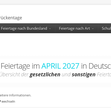
Brückentage
Feiertage nach Bundesland
Feiertage nach Art
Schul
e Feiertage im
APRIL 2027
in Deutsc
Übersicht der
gesetzlichen
und
sonstigen
Feiert
weitere Informationen.
7
wechseln