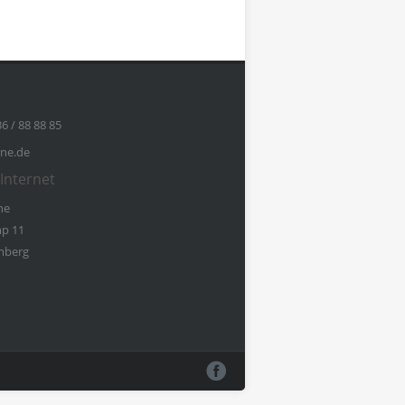
36 / 88 88 85
ine.de
Internet
ne
p 11
mberg