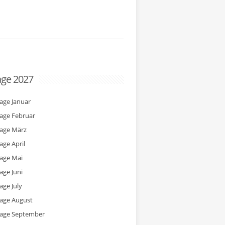
age 2027
tage Januar
tage Februar
tage März
age April
tage Mai
age Juni
age July
tage August
tage September