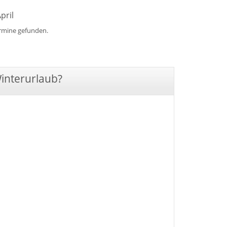
pril
ermine gefunden.
Winterurlaub?