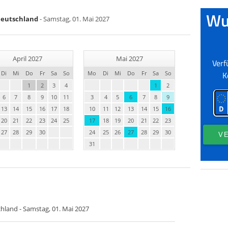
 Deutschland
- Samstag, 01. Mai 2027
April 2027
Mai 2027
Di
Mi
Do
Fr
Sa
So
Mo
Di
Mi
Do
Fr
Sa
So
1
2
3
4
1
2
6
7
8
9
10
11
3
4
5
6
7
8
9
13
14
15
16
17
18
10
11
12
13
14
15
16
20
21
22
23
24
25
17
18
19
20
21
22
23
27
28
29
30
24
25
26
27
28
29
30
31
chland - Samstag, 01. Mai 2027