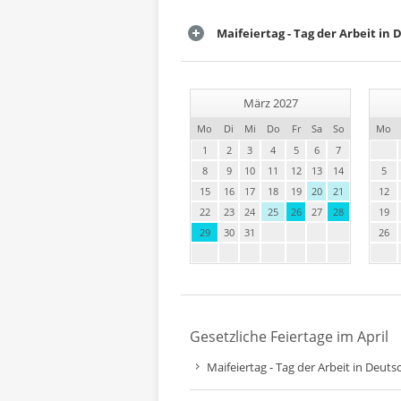
Maifeiertag - Tag der Arbeit in
März 2027
Mo
Di
Mi
Do
Fr
Sa
So
Mo
1
2
3
4
5
6
7
8
9
10
11
12
13
14
5
15
16
17
18
19
20
21
12
22
23
24
25
26
27
28
19
29
30
31
26
Gesetzliche Feiertage im April
Maifeiertag - Tag der Arbeit in Deuts