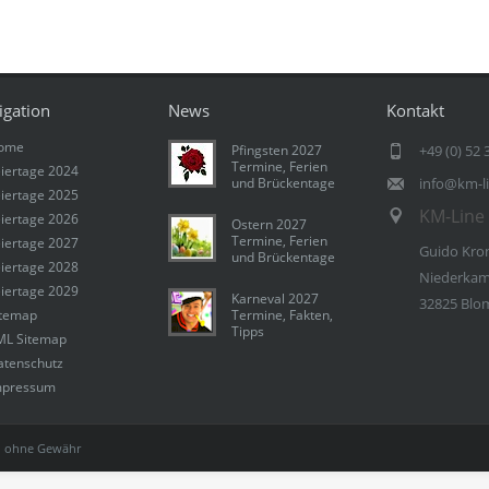
igation
News
Kontakt
ome
Pfingsten 2027
+49 (0) 52 
Termine, Ferien
iertage 2024
und Brückentage
info@km-l
iertage 2025
KM-Line 
iertage 2026
Ostern 2027
Termine, Ferien
iertage 2027
Guido Kro
und Brückentage
iertage 2028
Niederkam
iertage 2029
Karneval 2027
32825 Blo
itemap
Termine, Fakten,
Tipps
ML Sitemap
atenschutz
mpressum
 ohne Gewähr