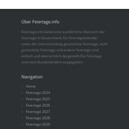
Über Feiertage.info
Feiertage.info bietet eine ausführliche Übersicht der
Feiertage in Deutschland. Ein Feiertagskalender
sowie die Unterscheidung gesetzliche Feiertage, nicht
gesetzliche Feiertage und andere Feiertage sind
einfach und übersichtlich dargestellt.Die Feiertage
sind nach Bundesländern ausgegeben.
Navigation
Home
Feiertage 2024
Feiertage 2025
Feiertage 2026
Feiertage 2027
Feiertage 2028
Feiertage 2029