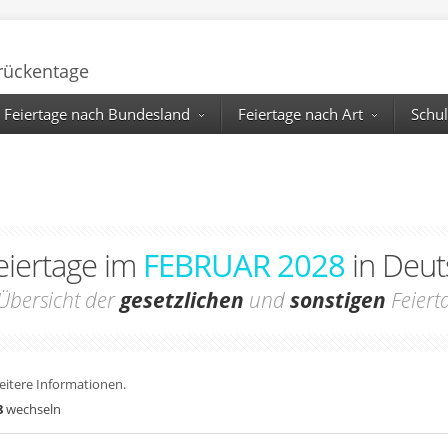
Brückentage
Feiertage nach Bundesland
Feiertage nach Art
Schul
Feiertage im
FEBRUAR 2028
in Deut
Übersicht der
gesetzlichen
und
sonstigen
Feiert
weitere Informationen.
8
wechseln