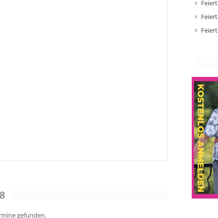
Feier
Feier
Feier
8
ermine gefunden.