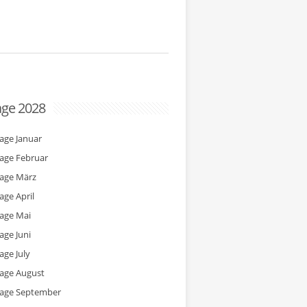
age 2028
tage Januar
tage Februar
tage März
age April
tage Mai
age Juni
age July
tage August
tage September