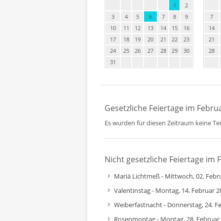
1
2
3
4
5
6
7
8
9
7
10
11
12
13
14
15
16
14
17
18
19
20
21
22
23
21
24
25
26
27
28
29
30
28
31
Gesetzliche Feiertage im Febru
Es wurden für diesen Zeitraum keine T
Nicht gesetzliche Feiertage im 
Mariä Lichtmeß - Mittwoch, 02. Febr
Valentinstag - Montag, 14. Februar 2
Weiberfastnacht - Donnerstag, 24. F
Rosenmontag - Montag, 28. Februar