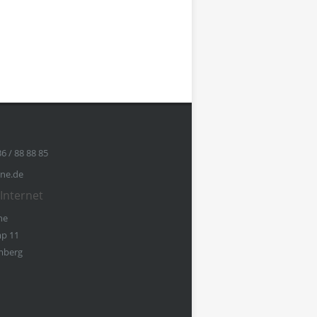
36 / 88 88 85
ine.de
Internet
ne
p 11
mberg