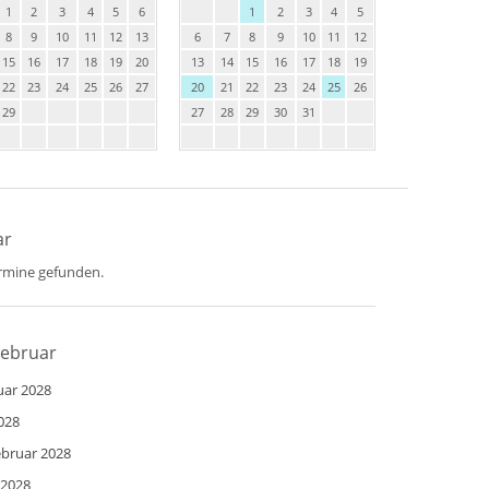
1
2
3
4
5
6
1
2
3
4
5
8
9
10
11
12
13
6
7
8
9
10
11
12
15
16
17
18
19
20
13
14
15
16
17
18
19
22
23
24
25
26
27
20
21
22
23
24
25
26
29
27
28
29
30
31
ar
ermine gefunden.
Februar
uar 2028
028
ebruar 2028
 2028