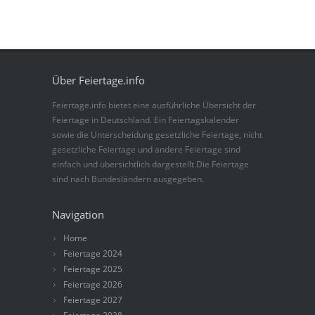
Über Feiertage.info
Feiertage.info bietet eine ausführliche Übersicht der
Feiertage in Deutschland. Ein Feiertagskalender
sowie die Unterscheidung gesetzliche Feiertage, nicht
gesetzliche Feiertage und andere Feiertage sind
einfach und übersichtlich dargestellt.Die Feiertage
sind nach Bundesländern ausgegeben.
Navigation
Home
Feiertage 2024
Feiertage 2025
Feiertage 2026
Feiertage 2027