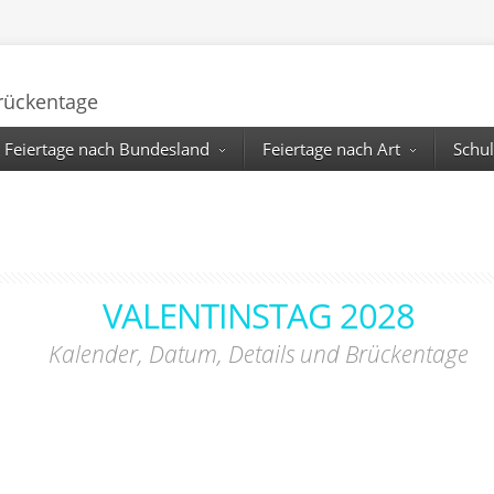
Brückentage
Feiertage nach Bundesland
Feiertage nach Art
Schul
VALENTINSTAG 2028
Kalender, Datum, Details und Brückentage