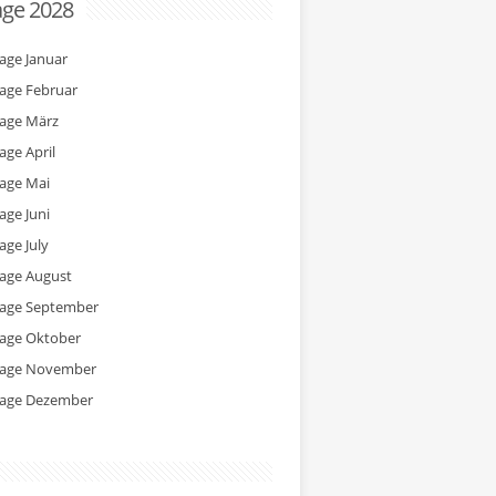
age 2028
tage Januar
tage Februar
tage März
age April
tage Mai
age Juni
age July
tage August
tage September
tage Oktober
tage November
tage Dezember