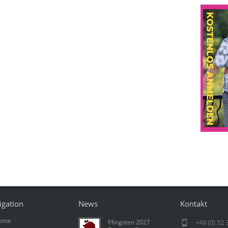
igation
News
Kontakt
ome
Pfingsten 2027
+49 (0) 52 