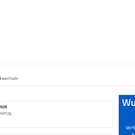
8
wechseln
2028
eiertag