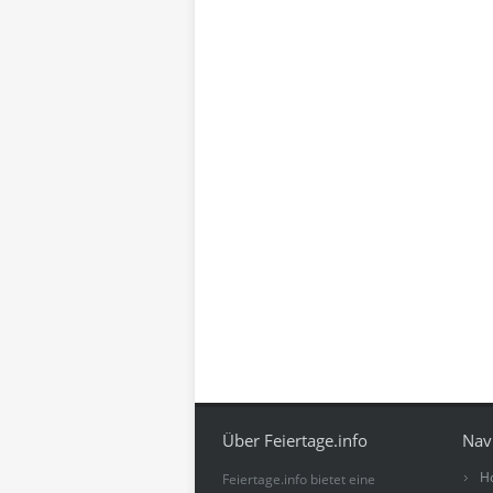
Über Feiertage.info
Nav
H
Feiertage.info bietet eine