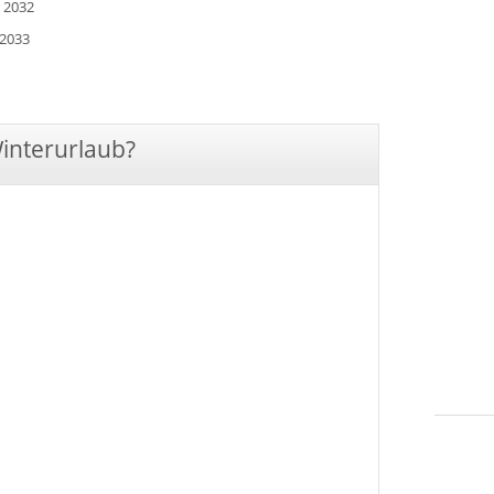
r 2032
 2033
Winterurlaub?