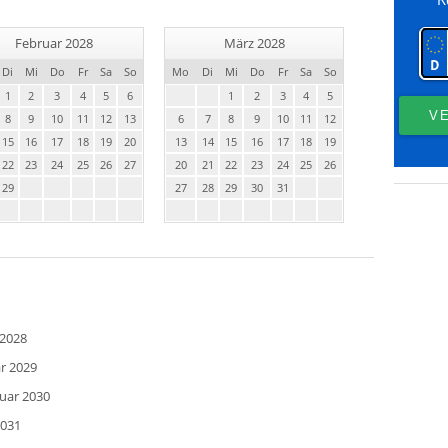
Februar 2028
März 2028
Di
Mi
Do
Fr
Sa
So
Mo
Di
Mi
Do
Fr
Sa
So
1
2
3
4
5
6
1
2
3
4
5
8
9
10
11
12
13
6
7
8
9
10
11
12
15
16
17
18
19
20
13
14
15
16
17
18
19
22
23
24
25
26
27
20
21
22
23
24
25
26
29
27
28
29
30
31
 2028
ar 2029
ruar 2030
2031