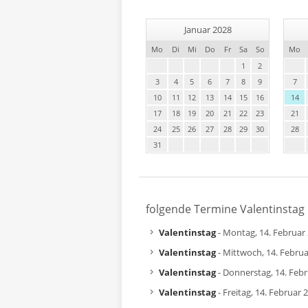
Januar 2028
Mo
Di
Mi
Do
Fr
Sa
So
Mo
1
2
3
4
5
6
7
8
9
7
10
11
12
13
14
15
16
14
17
18
19
20
21
22
23
21
24
25
26
27
28
29
30
28
31
folgende Termine Valentinstag
Valentinstag
- Montag, 14. Februar
Valentinstag
- Mittwoch, 14. Febru
Valentinstag
- Donnerstag, 14. Feb
Valentinstag
- Freitag, 14. Februar 