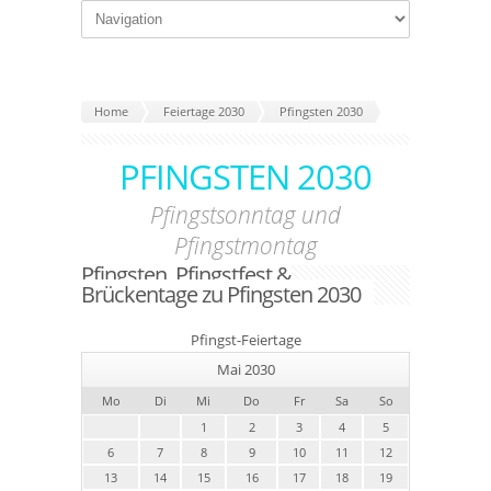
Home
Feiertage 2030
Pfingsten 2030
PFINGSTEN 2030
Pfingstsonntag und
Pfingstmontag
Pfingsten, Pfingstfest &
Brückentage zu Pfingsten 2030
Pfingst-Feiertage
Mai 2030
Mo
Di
Mi
Do
Fr
Sa
So
1
2
3
4
5
6
7
8
9
10
11
12
13
14
15
16
17
18
19