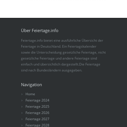
Über Feiertage.info
Feiertage.info bietet eine ausführliche Übersicht der
Feiertage in Deutschland. Ein Feiertagskalender
sowie die Unterscheidung gesetzliche Feiertage, nicht
gesetzliche Feiertage und andere Feiertage sind
einfach und übersichtlich dargestellt.Die Feiertage
sind nach Bundesländern ausgegeben.
Navigation
Home
Feiertage 2024
Feiertage 2025
Feiertage 2026
Feiertage 2027
Feiertage 2028