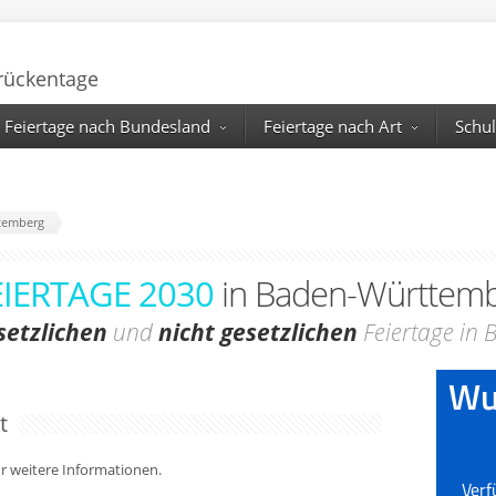
Brückentage
Feiertage nach Bundesland
Feiertage nach Art
Schul
temberg
EIERTAGE 2030
in Baden-Württem
setzlichen
und
nicht gesetzlichen
Feiertage in
t
für weitere Informationen.