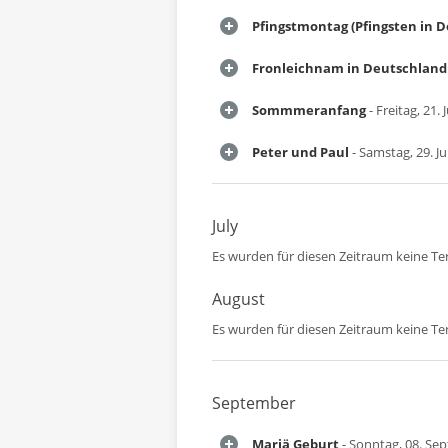
Pfingstmontag (Pfingsten in 
Fronleichnam in Deutschland
Sommmeranfang
- Freitag, 21. 
Peter und Paul
- Samstag, 29. J
July
Es wurden für diesen Zeitraum keine T
August
Es wurden für diesen Zeitraum keine T
September
Mariä Geburt
- Sonntag, 08. Se