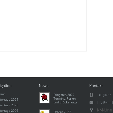
igation
News
Kontakt
ome
Pfingsten 2027
+49 (0) 52 
Termine, Ferien
iertage 2024
und Brückentage
info@km-l
iertage 2025
KM-Line 
iertage 2026
Ostern 2027