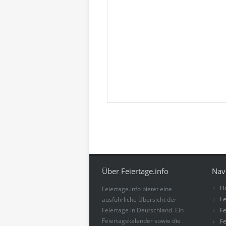
Über Feiertage.info
Nav
H
Feiertage.info bietet eine
Fe
ausführliche Übersicht der
Feiertage in Deutschland. Ein
Fe
Feiertagskalender sowie die
Fe