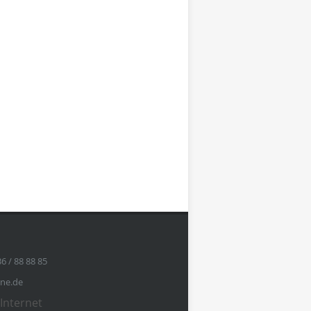
36 / 88 88 85
ine.de
Internet