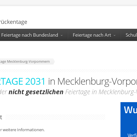
Brückentage
Feiertage nach Bundesland
Feiertage nach Art
Schul
iertage Mecklenburg-Vorpommern
RTAGE 2031
in Mecklenburg-Vorp
der
nicht gesetzlichen
Feiertage in Mecklenbur
t
für weitere Informationen.