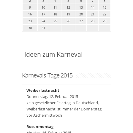
2
3
4
5
6
7
8
9
10
11
12
13
14
15
16
17
18
19
20
21
22
23
24
25
26
27
28
29
30
31
Ideen zum Karneval
Karnevals-Tage 2015
Weiberfastnacht
Donnerstag, 12. Februar 2015
kein gesetzlicher Feiertag in Deutschland,
Weiberfastnacht ist immer der Donnerstag
vor Aschermittwoch
Rosenmontag
Montag, 16. Februar 2015