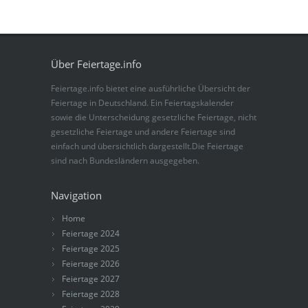
Über Feiertage.info
Feiertage.info bietet eine ausführliche Übersicht der
Feiertage in Deutschland. Ein Feiertagskalender
sowie die Unterscheidung gesetzliche Feiertage, nicht
gesetzliche Feiertage und andere Feiertage sind
einfach und übersichtlich dargestellt.Die Feiertage
sind nach Bundesländern ausgegeben.
Navigation
Home
Feiertage 2024
Feiertage 2025
Feiertage 2026
Feiertage 2027
Feiertage 2028