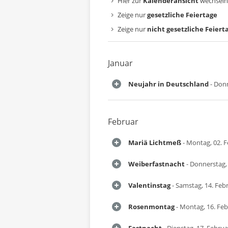
Hier zur
Kalenderansicht
wechseln
Zeige nur
gesetzliche Feiertage
Zeige nur
nicht gesetzliche Feiert
Januar
Neujahr in Deutschland
- Donn
Februar
Mariä Lichtmeß
- Montag, 02. 
Weiberfastnacht
- Donnerstag,
Valentinstag
- Samstag, 14. Feb
Rosenmontag
- Montag, 16. Fe