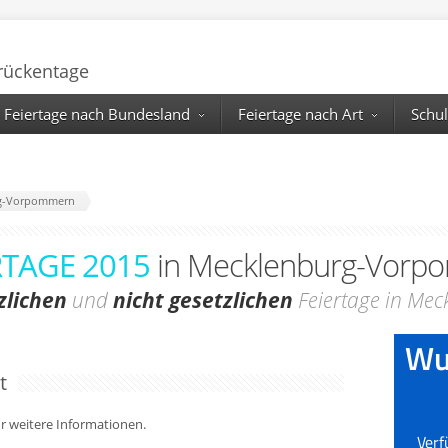
Brückentage
Feiertage nach Bundesland
Feiertage nach Art
Schul
rg-Vorpommern
RTAGE 2015
in Mecklenburg-Vorp
zlichen
und
nicht gesetzlichen
Feiertage in Me
t
für weitere Informationen.