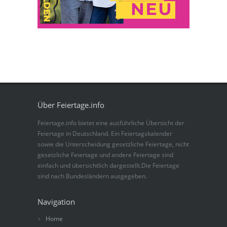
Über Feiertage.info
Feiertage.info bietet eine ausführliche Übersicht der
Feiertage in Deutschland. Ein Feiertagskalender
sowie die Unterscheidung gesetzliche Feiertage, nicht
gesetzliche Feiertage und andere Feiertage sind
einfach und übersichtlich dargestellt.Die Feiertage
sind nach Bundesländern ausgegeben.
Navigation
Home