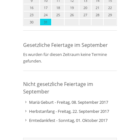
9
10
11
12
13
14
15
16
17
18
19
20
21
22
23
24
25
26
27
28
29
30
31
Gesetzliche Feiertage im September
Es wurden für diesen Zeitraum keine Termine
gefunden.
Nicht gesetzliche Feiertage im
September
Mariä Geburt - Freitag, 08. September 2017
Herbstanfang - Freitag, 22. September 2017
Erntedankfest - Sonntag, 01. Oktober 2017