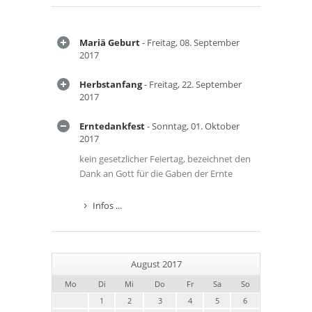
Mariä Geburt
- Freitag, 08. September
2017
Herbstanfang
- Freitag, 22. September
2017
Erntedankfest
- Sonntag, 01. Oktober
2017
kein gesetzlicher Feiertag, bezeichnet den
Dank an Gott für die Gaben der Ernte
Infos ...
August 2017
Mo
Di
Mi
Do
Fr
Sa
So
1
2
3
4
5
6