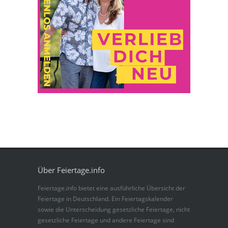
Über Feiertage.info
Feiertage.info bietet eine ausführliche Übersicht der
Feiertage in Deutschland. Ein Feiertagskalender
sowie die Unterscheidung gesetzliche Feiertage, nicht
gesetzliche Feiertage und andere Feiertage sind