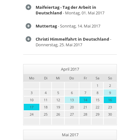
Maifeiertag - Tag der Arbeit in
Deutschland
- Montag, 01. Mai 2017
Muttertag
- Sonntag, 14. Mai 2017
Christi Himmelfahrt in Deutschland
-
Donnerstag, 25. Mai 2017
April 2017
Mo
Di
Mi
Do
Fr
Sa
So
1
2
3
4
5
6
7
8
9
10
11
12
13
14
15
16
17
18
19
20
21
22
23
24
25
26
27
28
29
30
Mai 2017