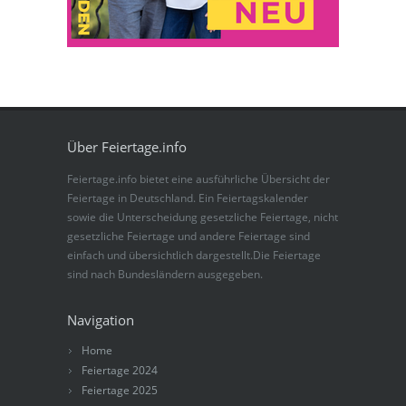
Über Feiertage.info
Feiertage.info bietet eine ausführliche Übersicht der
Feiertage in Deutschland. Ein Feiertagskalender
sowie die Unterscheidung gesetzliche Feiertage, nicht
gesetzliche Feiertage und andere Feiertage sind
einfach und übersichtlich dargestellt.Die Feiertage
sind nach Bundesländern ausgegeben.
Navigation
Home
Feiertage 2024
Feiertage 2025