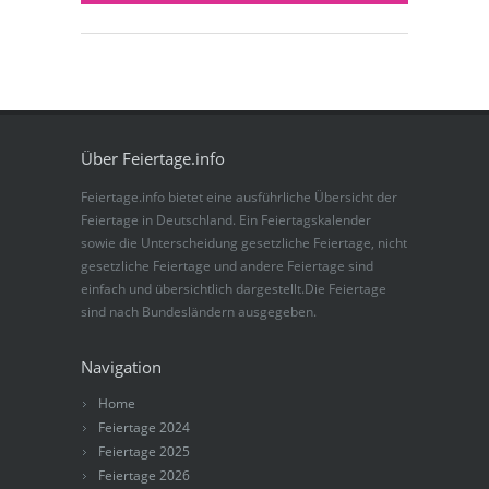
Über Feiertage.info
Feiertage.info bietet eine ausführliche Übersicht der
Feiertage in Deutschland. Ein Feiertagskalender
sowie die Unterscheidung gesetzliche Feiertage, nicht
gesetzliche Feiertage und andere Feiertage sind
einfach und übersichtlich dargestellt.Die Feiertage
sind nach Bundesländern ausgegeben.
Navigation
Home
Feiertage 2024
Feiertage 2025
Feiertage 2026