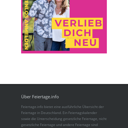
Über Feiertage.info
Feiertage.info bietet eine ausführliche Übersicht der
Feiertage in Deutschland. Ein Feiertagskalender
sowie die Unterscheidung gesetzliche Feiertage, nicht
gesetzliche Feiertage und andere Feiertage sind