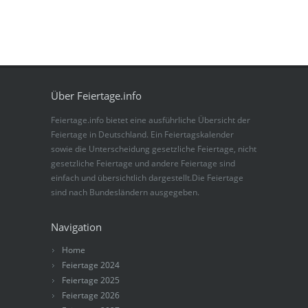
Über Feiertage.info
Feiertage.info bietet eine ausführliche Übersicht der
Feiertage in Deutschland. Ein Feiertagskalender
sowie die Unterscheidung gesetzliche Feiertage, nicht
gesetzliche Feiertage und andere Feiertage sind
einfach und übersichtlich dargestellt.Die Feiertage
sind nach Bundesländern ausgegeben.
Navigation
Home
Feiertage 2024
Feiertage 2025
Feiertage 2026