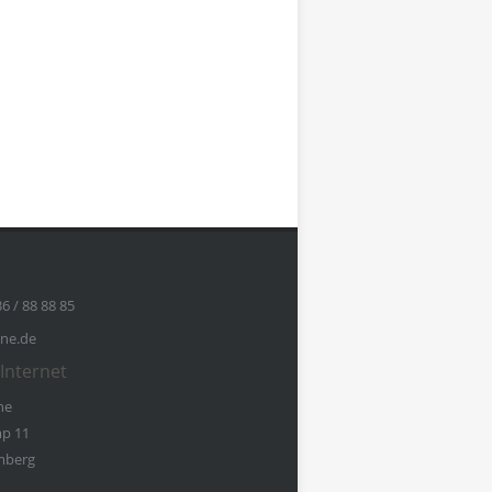
36 / 88 88 85
ine.de
Internet
ne
p 11
mberg