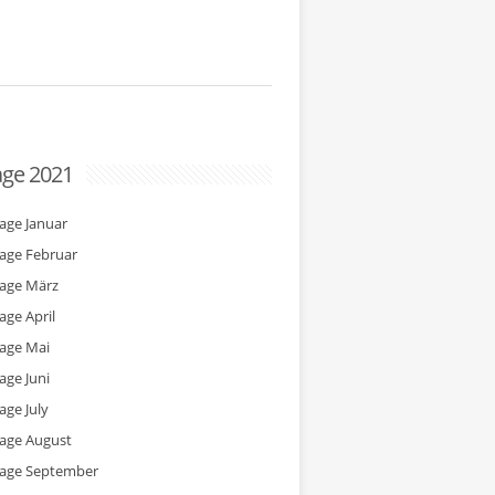
age 2021
tage Januar
tage Februar
tage März
age April
tage Mai
age Juni
age July
tage August
tage September