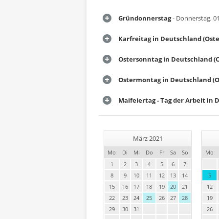
Gründonnerstag
- Donnerstag, 01
Karfreitag in Deutschland (Ost
Ostersonntag in Deutschland (
Ostermontag in Deutschland (O
Maifeiertag - Tag der Arbeit in
März 2021
Mo
Di
Mi
Do
Fr
Sa
So
Mo
1
2
3
4
5
6
7
8
9
10
11
12
13
14
5
15
16
17
18
19
20
21
12
22
23
24
25
26
27
28
19
29
30
31
26