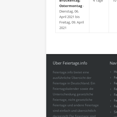
Brückentag:
4 Tage
10
Ostermontag
-
Dienstag, 06.
April 2021 bis
Freitag, 09. April
2021
Über Feiertage.info
Nav
H
Feiertage.info bietet eine
Fe
ausführliche Übersicht der
Feiertage in Deutschland. Ein
Fe
Feiertagskalender sowie die
Fe
Unterscheidung gesetzliche
Fe
Feiertage, nicht gesetzliche
Fe
Feiertage und andere Feiertage
Fe
sind einfach und übersichtlich
S
dargestellt.Die Feiertage sind