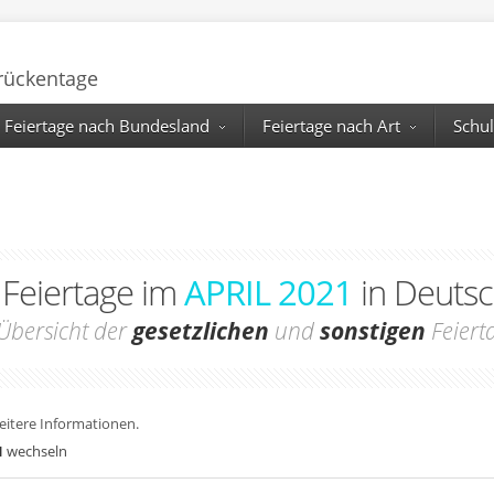
Brückentage
Feiertage nach Bundesland
Feiertage nach Art
Schul
e Feiertage im
APRIL 2021
in Deutsc
Übersicht der
gesetzlichen
und
sonstigen
Feiert
weitere Informationen.
1
wechseln