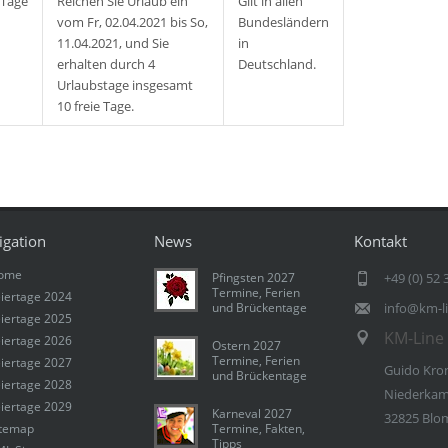
 Tage
Reichen Sie Urlaub ein
Gilt in allen
vom Fr, 02.04.2021 bis So,
Bundesländern
11.04.2021, und Sie
in
erhalten durch 4
Deutschland.
Urlaubstage insgesamt
10 freie Tage.
igation
News
Kontakt
ome
Pfingsten 2027
+49 (0) 52 
Termine, Ferien
iertage 2024
und Brückentage
info@km-l
iertage 2025
KM-Line 
iertage 2026
Ostern 2027
Termine, Ferien
iertage 2027
Guido Kro
und Brückentage
iertage 2028
Niederkam
iertage 2029
Karneval 2027
32825 Blo
itemap
Termine, Fakten,
Tipps