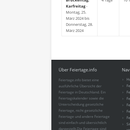
Brückentag:
4 Tage
10 
Karfreitag
-
Montag, 25.
März 2024 bis
Donnerstag, 28.
März 2024
Über Feiertage.info
Nav
H
Feiertage.info bietet eine
Fe
ausführliche Übersicht der
Feiertage in Deutschland. Ein
Fe
Feiertagskalender sowie die
Fe
Unterscheidung gesetzliche
Fe
Feiertage, nicht gesetzliche
Fe
Feiertage und andere Feiertage
Fe
sind einfach und übersichtlich
S
dargestellt.Die Feiertage sind