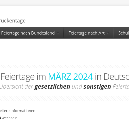
Brückentage
Feiertage nach Bundesland
Feiertage nach Art
Schul
 Feiertage im
MÄRZ 2024
in Deuts
Übersicht der
gesetzlichen
und
sonstigen
Feiert
weitere Informationen.
4
wechseln