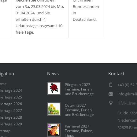
Tage
Reichen Sie Urlaub ein
Gilt in allen
vom Sa, 23.03.2024 bis Mo,
Bundesländern
01.04.2024, und Sie
in
erhalten durch 4
Deutschland.
Urlaubstage insgesamt 10
freie Tage.
igation
News
Kontakt
ome
Pfingsten 2027
+49 (0) 52 
Termine, Ferien
iertage 2024
und Brückentage
info@km-l
iertage 2025
KM-Line 
iertage 2026
Ostern 2027
Termine, Ferien
iertage 2027
Guido Kro
und Brückentage
iertage 2028
Niederkam
iertage 2029
Karneval 2027
32825 Blo
itemap
Termine, Fakten,
Tipps