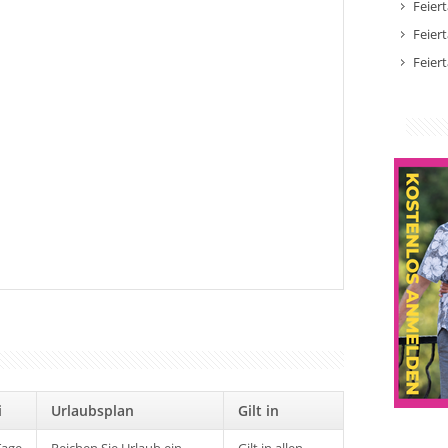
Feier
Feier
Feier
ei
Urlaubsplan
Gilt in