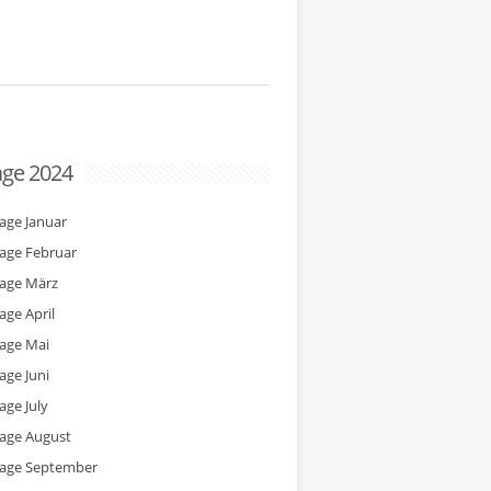
age 2024
tage Januar
tage Februar
tage März
age April
tage Mai
age Juni
age July
tage August
tage September