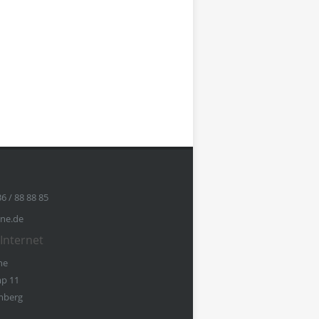
36 / 88 88 85
ine.de
Internet
ne
p 11
mberg