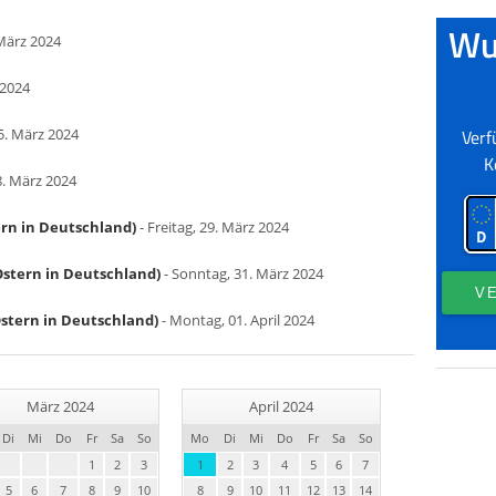
März 2024
 2024
5. März 2024
8. März 2024
ern in Deutschland)
- Freitag, 29. März 2024
Ostern in Deutschland)
- Sonntag, 31. März 2024
stern in Deutschland)
- Montag, 01. April 2024
März 2024
April 2024
Di
Mi
Do
Fr
Sa
So
Mo
Di
Mi
Do
Fr
Sa
So
1
2
3
1
2
3
4
5
6
7
5
6
7
8
9
10
8
9
10
11
12
13
14