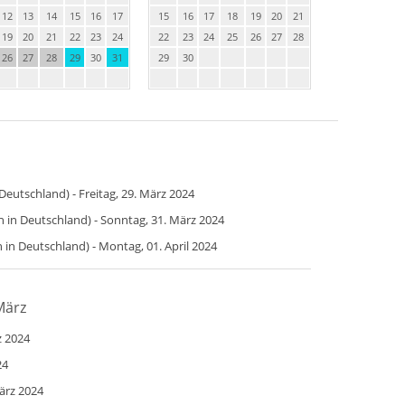
12
13
14
15
16
17
15
16
17
18
19
20
21
19
20
21
22
23
24
22
23
24
25
26
27
28
26
27
28
29
30
31
29
30
Deutschland) - Freitag, 29. März 2024
 in Deutschland) - Sonntag, 31. März 2024
in Deutschland) - Montag, 01. April 2024
März
z 2024
24
ärz 2024