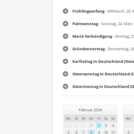
Frühlingsanfang
- Mittwoch, 20. 
Palmsonntag
- Sonntag, 24. März
Mariä Verkündigung
- Montag, 2
Gründonnerstag
- Donnerstag, 2
Karfreitag in Deutschland (Ost
Ostersonntag in Deutschland (
Ostermontag in Deutschland (O
Februar 2024
Mo
Di
Mi
Do
Fr
Sa
So
Mo
1
2
3
4
5
6
7
8
9
10
11
4