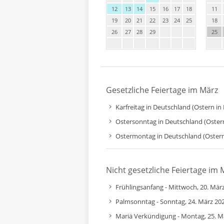
12
13
14
15
16
17
18
11
19
20
21
22
23
24
25
18
26
27
28
29
25
Gesetzliche Feiertage im März
Karfreitag in Deutschland (Ostern in 
Ostersonntag in Deutschland (Ostern
Ostermontag in Deutschland (Ostern 
Nicht gesetzliche Feiertage im 
Frühlingsanfang - Mittwoch, 20. Mär
Palmsonntag - Sonntag, 24. März 20
Mariä Verkündigung - Montag, 25. M