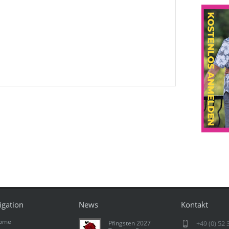
igation
News
Kontakt
ome
Pfingsten 2027
+49 (0) 52 