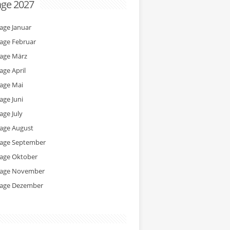
age 2027
tage Januar
tage Februar
tage März
age April
tage Mai
age Juni
age July
tage August
tage September
tage Oktober
tage November
tage Dezember