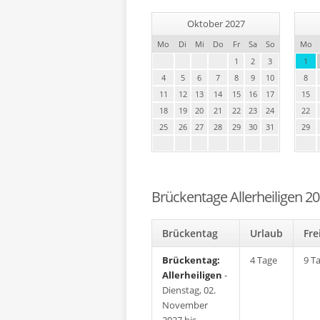
Oktober 2027
Mo
Di
Mi
Do
Fr
Sa
So
Mo
1
2
3
1
4
5
6
7
8
9
10
8
11
12
13
14
15
16
17
15
18
19
20
21
22
23
24
22
25
26
27
28
29
30
31
29
Brückentage Allerheiligen 2
Brückentag
Urlaub
Fr
Brückentag:
4 Tage
9 T
Allerheiligen
-
Dienstag, 02.
November