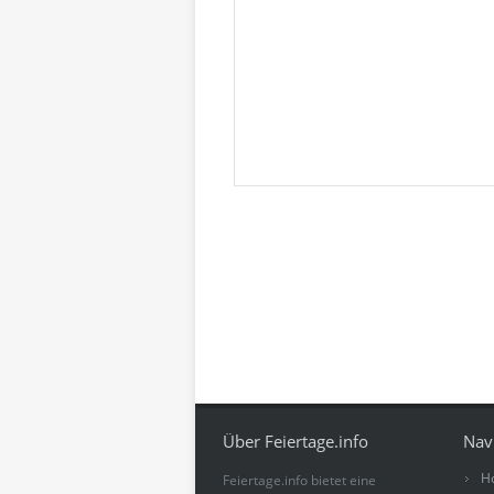
Über Feiertage.info
Nav
H
Feiertage.info bietet eine