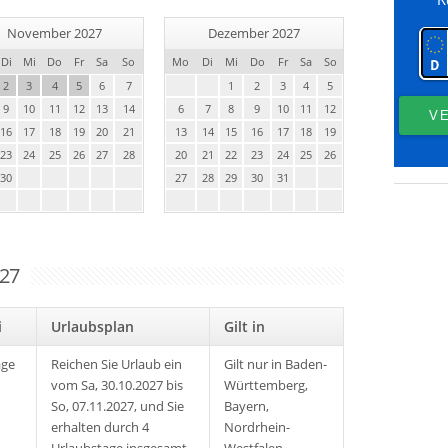
November 2027
Dezember 2027
Di
Mi
Do
Fr
Sa
So
Mo
Di
Mi
Do
Fr
Sa
So
2
3
4
5
6
7
1
2
3
4
5
9
10
11
12
13
14
6
7
8
9
10
11
12
16
17
18
19
20
21
13
14
15
16
17
18
19
23
24
25
26
27
28
20
21
22
23
24
25
26
30
27
28
29
30
31
027
ei
Urlaubsplan
Gilt in
age
Reichen Sie Urlaub ein
Gilt nur in Baden-
vom Sa, 30.10.2027 bis
Württemberg,
So, 07.11.2027, und Sie
Bayern,
erhalten durch 4
Nordrhein-