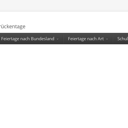
Brückentage
Feiertage nach Bundesland
Feiertage nach Art
Schul