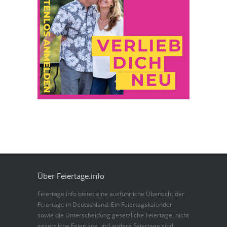
Über Feiertage.info
Feiertage.info bietet eine ausführliche Übersicht der
Feiertage in Deutschland. Ein Feiertagskalender
sowie die Unterscheidung gesetzliche Feiertage, nicht
gesetzliche Feiertage und andere Feiertage sind