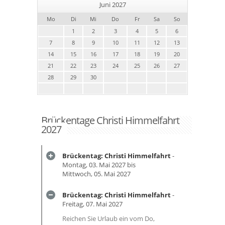
Juni 2027
Mo
Di
Mi
Do
Fr
Sa
So
1
2
3
4
5
6
7
8
9
10
11
12
13
14
15
16
17
18
19
20
21
22
23
24
25
26
27
28
29
30
Brückentage Christi Himmelfahrt
2027
Brückentag: Christi Himmelfahrt
-
Montag, 03. Mai 2027 bis
Mittwoch, 05. Mai 2027
Brückentag: Christi Himmelfahrt
-
Freitag, 07. Mai 2027
Reichen Sie Urlaub ein vom Do,