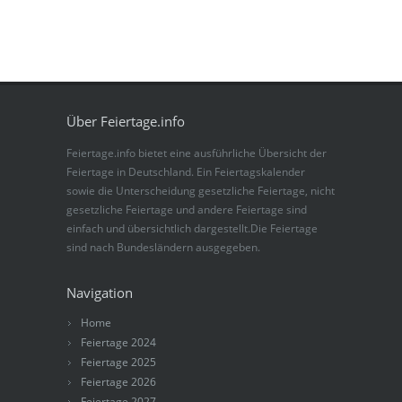
Über Feiertage.info
Feiertage.info bietet eine ausführliche Übersicht der
Feiertage in Deutschland. Ein Feiertagskalender
sowie die Unterscheidung gesetzliche Feiertage, nicht
gesetzliche Feiertage und andere Feiertage sind
einfach und übersichtlich dargestellt.Die Feiertage
sind nach Bundesländern ausgegeben.
Navigation
Home
Feiertage 2024
Feiertage 2025
Feiertage 2026
Feiertage 2027