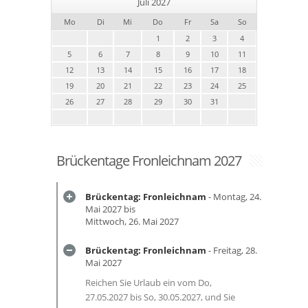
Juli 2027
Mo
Di
Mi
Do
Fr
Sa
So
1
2
3
4
5
6
7
8
9
10
11
12
13
14
15
16
17
18
19
20
21
22
23
24
25
26
27
28
29
30
31
Brückentage Fronleichnam 2027
Brückentag: Fronleichnam
- Montag, 24.
Mai 2027 bis
Mittwoch, 26. Mai 2027
Brückentag: Fronleichnam
- Freitag, 28.
Mai 2027
Reichen Sie Urlaub ein vom Do,
27.05.2027 bis So, 30.05.2027, und Sie