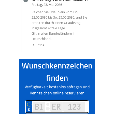
Brückentag: Christi Himmelfahrt
-
Freitag, 23. Mai 2036
Reichen Sie Urlaub ein vom Do,
22.05.2036 bis So, 25.05.2036, und Sie
erhalten durch einen Urlaubstag
insgesamt 4 freie Tage.
Gilt in allen Bundesländern in
Deutschland.
Infos ...