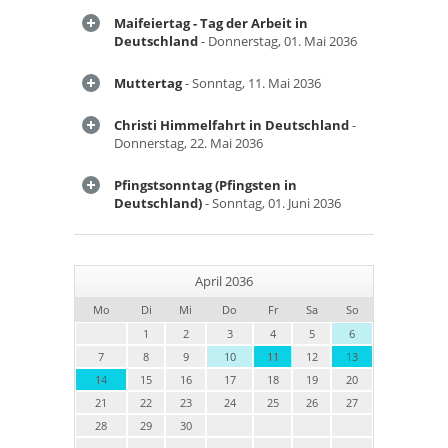
Maifeiertag - Tag der Arbeit in
Deutschland
- Donnerstag, 01. Mai 2036
Muttertag
- Sonntag, 11. Mai 2036
Christi Himmelfahrt in Deutschland
-
Donnerstag, 22. Mai 2036
Pfingstsonntag (Pfingsten in
Deutschland)
- Sonntag, 01. Juni 2036
April 2036
Mo
Di
Mi
Do
Fr
Sa
So
1
2
3
4
5
6
7
8
9
10
11
12
13
14
15
16
17
18
19
20
21
22
23
24
25
26
27
28
29
30