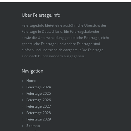
Über Feiertage.info
Feiertage.info bietet eine ausführliche Übersicht der
Feiertage in Deutschland. Ein Feiertagskalender
sowie die Unterscheidung gesetzliche Feiertage, nicht
gesetzliche Feiertage und andere Feiertage sind
einfach und übersichtlich dargestellt.Die Feiertage
sind nach Bundesländern ausgegeben.
Navigation
Home
Feiertage 2024
Feiertage 2025
Feiertage 2026
Feiertage 2027
Feiertage 2028
Feiertage 2029
Sitemap