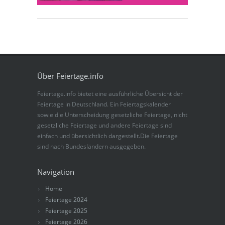
Über Feiertage.info
Feiertage.info bietet eine ausführliche Übersicht der
Feiertage in Deutschland. Ein Feiertagskalender
sowie die Unterscheidung gesetzliche Feiertage, nicht
gesetzliche Feiertage und andere Feiertage sind
einfach und übersichtlich dargestellt.Die Feiertage
sind nach Bundesländern ausgegeben.
Navigation
Home
Feiertage 2024
Feiertage 2025
Feiertage 2026