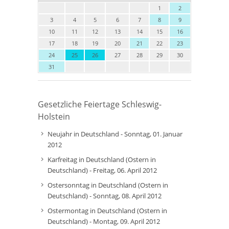
1
2
3
4
5
6
7
8
9
10
11
12
13
14
15
16
17
18
19
20
21
22
23
24
25
26
27
28
29
30
31
Gesetzliche Feiertage Schleswig-
Holstein
Neujahr in Deutschland - Sonntag, 01. Januar
2012
Karfreitag in Deutschland (Ostern in
Deutschland) - Freitag, 06. April 2012
Ostersonntag in Deutschland (Ostern in
Deutschland) - Sonntag, 08. April 2012
Ostermontag in Deutschland (Ostern in
Deutschland) - Montag, 09. April 2012