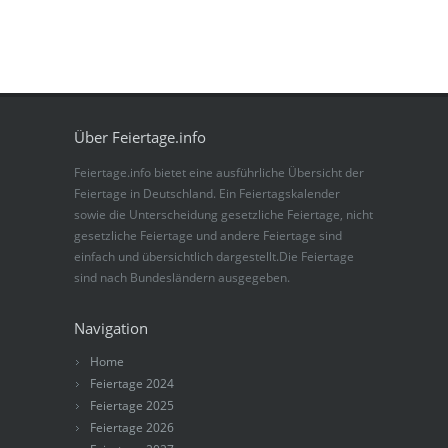
Über Feiertage.info
Feiertage.info bietet eine ausführliche Übersicht der
Feiertage in Deutschland. Ein Feiertagskalender
sowie die Unterscheidung gesetzliche Feiertage, nicht
gesetzliche Feiertage und andere Feiertage sind
einfach und übersichtlich dargestellt.Die Feiertage
sind nach Bundesländern ausgegeben.
Navigation
Home
Feiertage 2024
Feiertage 2025
Feiertage 2026