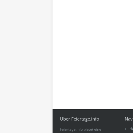
Über Feiertage.info
Nav
H
Feiertage.info bietet eine