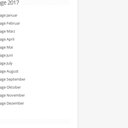
age 2017
tage Januar
tage Februar
tage März
age April
tage Mai
age Juni
age July
tage August
tage September
tage Oktober
tage November
tage Dezember