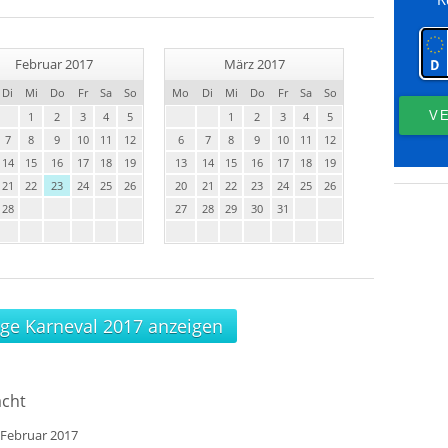
Februar 2017
März 2017
Di
Mi
Do
Fr
Sa
So
Mo
Di
Mi
Do
Fr
Sa
So
1
2
3
4
5
1
2
3
4
5
7
8
9
10
11
12
6
7
8
9
10
11
12
14
15
16
17
18
19
13
14
15
16
17
18
19
21
22
23
24
25
26
20
21
22
23
24
25
26
28
27
28
29
30
31
age Karneval 2017 anzeigen
acht
 Februar 2017