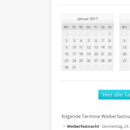
Januar 2017
Mo
Di
Mi
Do
Fr
Sa
So
Mo
1
2
3
4
5
6
7
8
6
9
10
11
12
13
14
15
13
16
17
18
19
20
21
22
20
23
24
25
26
27
28
29
27
30
31
Hier alle T
folgende Termine Weiberfastn
Weiberfastnacht
- Donnerstag, 23.