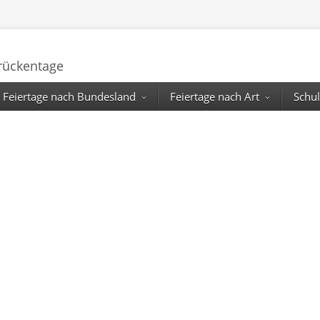
Brückentage
Feiertage nach Bundesland
Feiertage nach Art
Schul