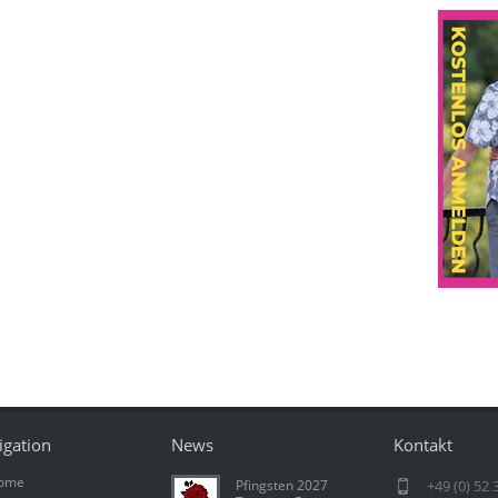
igation
News
Kontakt
ome
Pfingsten 2027
+49 (0) 52 