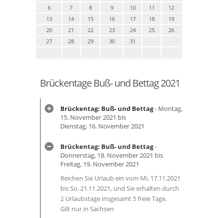
6
7
8
9
10
11
12
13
14
15
16
17
18
19
20
21
22
23
24
25
26
27
28
29
30
31
Brückentage Buß- und Bettag 2021
Brückentag: Buß- und Bettag
- Montag,
15. November 2021 bis
Dienstag, 16. November 2021
Brückentag: Buß- und Bettag
-
Donnerstag, 18. November 2021 bis
Freitag, 19. November 2021
Reichen Sie Urlaub ein vom Mi, 17.11.2021
bis So, 21.11.2021, und Sie erhalten durch
2 Urlaubstage insgesamt 5 freie Tage.
Gilt nur in Sachsen