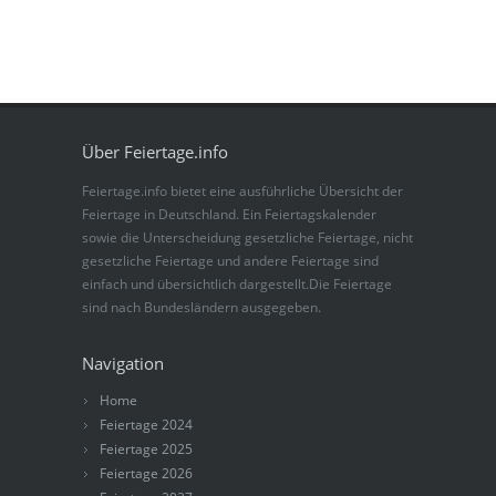
Über Feiertage.info
Feiertage.info bietet eine ausführliche Übersicht der
Feiertage in Deutschland. Ein Feiertagskalender
sowie die Unterscheidung gesetzliche Feiertage, nicht
gesetzliche Feiertage und andere Feiertage sind
einfach und übersichtlich dargestellt.Die Feiertage
sind nach Bundesländern ausgegeben.
Navigation
Home
Feiertage 2024
Feiertage 2025
Feiertage 2026